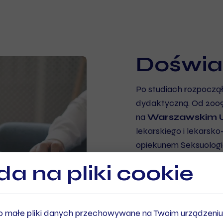
Doświa
Po studiach rozpoczą
dydaktyczną. Od 2009
na
Warszawskim 
lekarskiego i lekarsk
opiekunem Seksuolo
zajmowałem się pracą
a na pliki cookie
naukowych oraz biorąc
W roku 2021 zdecydowa
do uczelni macierzyst
 to małe pliki danych przechowywane na Twoim urządzeni
Psychologii Zdrowia)