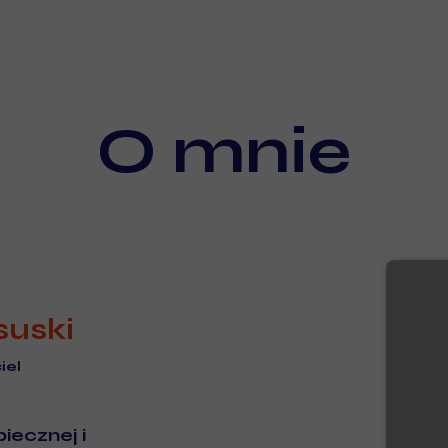
O mnie
suski
iel
iecznej i