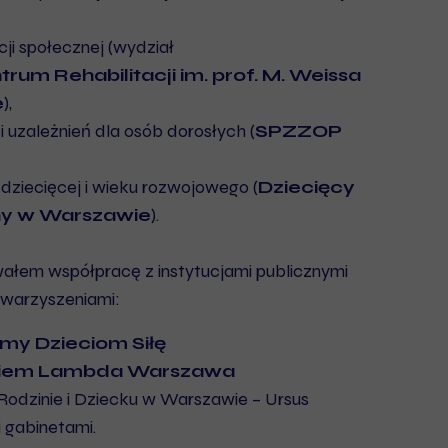
cji społecznej (wydział
trum Rehabilitacji im. prof. M. Weissa
e
),
 i uzależnień dla osób dorosłych (
SPZZOP
i dziecięcej i wieku rozwojowego (
Dziecięcy
zny w Warszawie
).
em współpracę z instytucjami publicznymi
towarzyszeniami:
my Dzieciom Siłę
niem Lambda Warszawa
odzinie i Dziecku w Warszawie – Ursus
gabinetami.