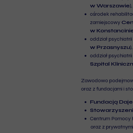
w Warszawie
),
ośrodek rehabilita
zamiejscowy
Cen
w Konstancini
oddział psychiatrii
w Przasnyszu
),
oddział psychiatri
Szpital Klinic
Zawodowo podejmował
oraz z fundacjami i s
Fundacją Daje
Stowarzysze
Centrum Pomocy R
oraz z prywatnymi 