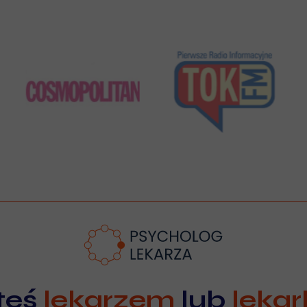
teś
lekarzem
lub
lekar