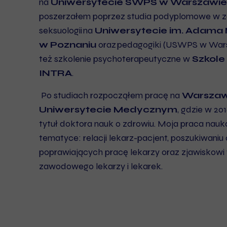
na
Uniwersytecie SWPS w Warszawie
poszerzałem poprzez studia podyplomowe w z
seksuologii na
Uniwersytecie im. Adama 
w Poznaniu
oraz pedagogiki (USWPS w War
też szkolenie psychoterapeutyczne w
Szkole
INTRA
.
Po studiach rozpocząłem pracę na
Warsza
Uniwersytecie Medycznym
, gdzie w 20
tytuł doktora nauk o zdrowiu. Moja praca nau
tematyce: relacji lekarz-pacjent, poszukiwaniu
poprawiających pracę lekarzy oraz zjawiskowi
zawodowego lekarzy i lekarek.