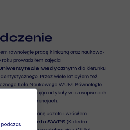
dczenie
łem równolegle pracę kliniczną oraz naukowo-
 roku prowadziłem zajęcia
Uniwersytecie Medycznym
dla kierunku
o-dentystycznego. Przez wiele lat byłem też
gicznego Koła Naukowego WUM. Równolegle
 naukową publikując artykuły w czasopismach
 udział w konferencjach.
łem się na zmianę uczelni i wróciłem
ej –
Uniwersytetu SWPS
(Katedra
u podczas
. Równocześnie nie rozstałem się z WUM