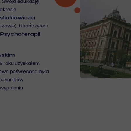
. Swoją edukację
akresie
Mickiewicza
szawie). Ukończyłem
 Psychoterapii
wskim
16 roku uzyskałem
kowa poświęcona była
 czynników
 wypalenia