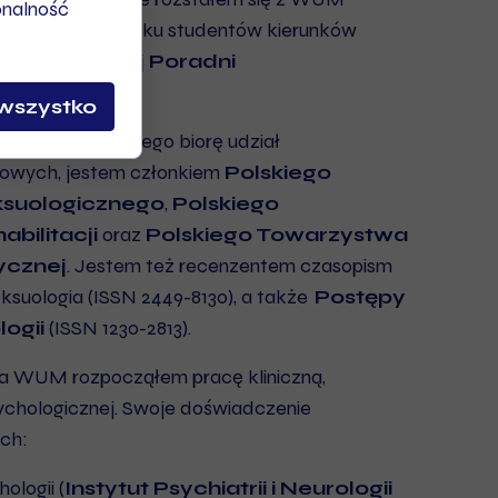
onalność
 do końca 2022 roku studentów kierunków
ch
Studenckiej Poradni
wszystko
oją wiedzę, dlatego biorę udział
kowych, jestem członkiem
Polskiego
suologicznego
,
Polskiego
bilitacji
oraz
Polskiego Towarzystwa
ycznej
. Jestem też recenzentem czasopism
suologia (ISSN 2449-8130), a także
Postępy
logii
(ISSN 1230-2813).
a WUM rozpocząłem pracę kliniczną,
ychologicznej. Swoje doświadczenie
ch:
ologii (
Instytut Psychiatrii i Neurologii