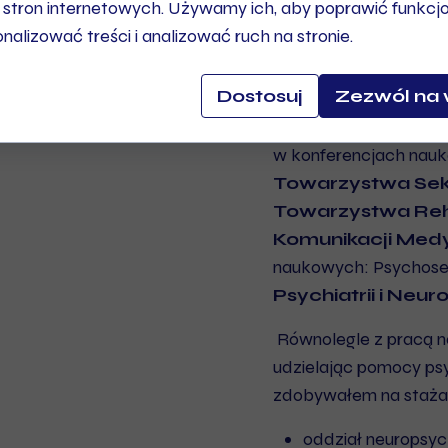
 stron internetowych. Używamy ich, aby poprawić funkcj
na dobre, wspierając
onalizować treści i analizować ruch na stronie.
medycznych w rama
Psychologicznej
.
Dostosuj
Zezwól na 
Cały czas rozwijam sw
w konferencjach nau
Towarzystwa Sek
Towarzystwa Reha
Komunikacji Med
naukowych: Psychosek
Psychiatrii i Neuro
Równolegle z pracą n
udzielając pomocy ps
zdobywałem na staża
oddział neuropsych