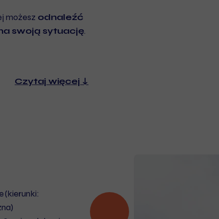
rej możesz
odnaleźć
 na swoją sytuację
.
Czytaj więcej ↓
(kierunki:
zna)