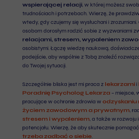
wspierającej relacji
, w której możesz swo
trudnościach i potrzebach. Wierzę, że prawdzi
wtedy, gdy czujemy się wysłuchani i zrozumiani
osobom dorosłym radzić sobie z wyzwaniami z
relacjami, stresem, wypaleniem za
osobistymi. Łączę wiedzę naukową, doświadczen
podejście, aby wspólnie z Tobą znaleźć rozwiąz
do Twojej sytuacji.
Szczególnie bliska jest mi praca z
lekarzami
i
Poradnię
Psycholog Lekarza
– miejsce,
pracujące w ochronie zdrowia w
odzyskaniu
życiem zawodowym a prywatnym
, r
stresem i wypaleniem
, a także w rozwoju i
potencjału. Wierzę, że aby skutecznie pomagać
trzeba zadbać o siebie
.