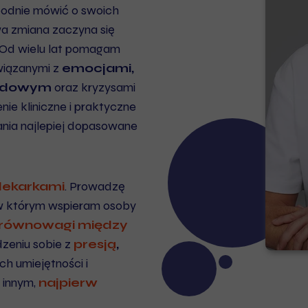
bodnie mówić o swoich
wa zmiana zaczyna się
. Od wielu lat pomagam
wiązanymi z
emocjami,
wodowym
oraz kryzysami
ie kliniczne i praktyczne
ania najlepiej dopasowane
lekarkami
. Prowadzę
 w którym wspieram osoby
 równowagi między
adzeniu sobie z
presją
,
ch umiejętności i
 innym,
najpierw